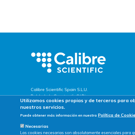
Calibre Scientific Spain S.L.U.
Pol. Ind. de Constantí · C/ Dinamarca,
Utilizamos cookies propias y de terceros para o
s/n
nuestros servicios.
43120 · Constantí (Tarragona)
Política de Cooki
Puede obtener más información en nuestra
Tel. +34 977 524 477
Necesarias
Las cookies necesarias son absolutamente esenciales para que