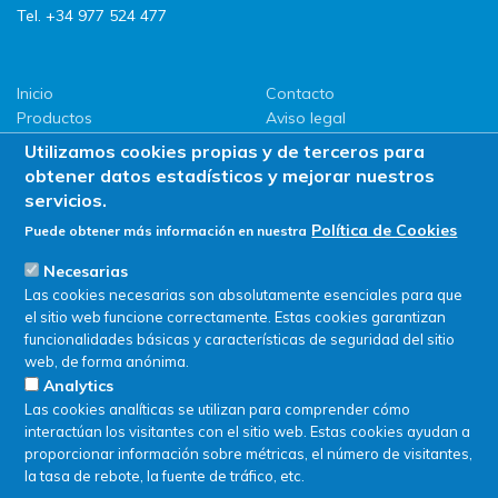
Tel. +34 977 524 477
Inicio
Contacto
Productos
Aviso legal
LLG
Política de privacidad
Utilizamos cookies propias y de terceros para
Promociones
Política de Cookies
obtener datos estadísticos y mejorar nuestros
ServiSAT
servicios.
Novedades
Política de Cookies
Puede obtener más información en nuestra
Buscar en tienda
Necesarias
Las cookies necesarias son absolutamente esenciales para que
el sitio web funcione correctamente. Estas cookies garantizan
funcionalidades básicas y características de seguridad del sitio
web, de forma anónima.
Analytics
Las cookies analíticas se utilizan para comprender cómo
interactúan los visitantes con el sitio web. Estas cookies ayudan a
proporcionar información sobre métricas, el número de visitantes,
la tasa de rebote, la fuente de tráfico, etc.