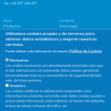
Tel. +34 977 524 477
Inicio
Contacto
Productos
Aviso legal
LLG
Política de privacidad
Utilizamos cookies propias y de terceros para
Promociones
Política de Cookies
obtener datos estadísticos y mejorar nuestros
ServiSAT
servicios.
Novedades
Política de Cookies
Puede obtener más información en nuestra
Buscar en tienda
Necesarias
Las cookies necesarias son absolutamente esenciales para que
el sitio web funcione correctamente. Estas cookies garantizan
funcionalidades básicas y características de seguridad del sitio
web, de forma anónima.
Analytics
Las cookies analíticas se utilizan para comprender cómo
interactúan los visitantes con el sitio web. Estas cookies ayudan a
proporcionar información sobre métricas, el número de visitantes,
la tasa de rebote, la fuente de tráfico, etc.