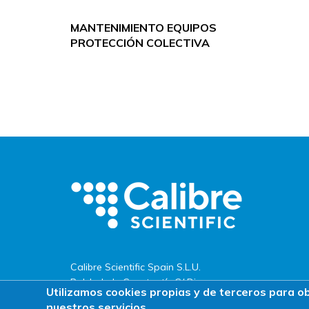
MANTENIMIENTO EQUIPOS
PROTECCIÓN COLECTIVA
Calibre Scientific Spain S.L.U.
Pol. Ind. de Constantí · C/ Dinamarca,
Utilizamos cookies propias y de terceros para o
s/n
nuestros servicios.