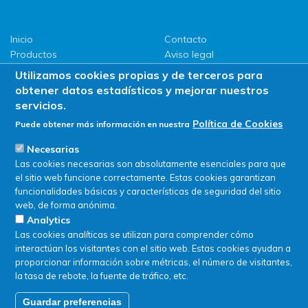
Inicio
Contacto
Productos
Aviso legal
LLG
Política de privacidad
Utilizamos cookies propias y de terceros para
Promociones
Política de Cookies
obtener datos estadísticos y mejorar nuestros
ServiSAT
servicios.
Novedades
Política de Cookies
Puede obtener más información en nuestra
Buscar en tienda
Necesarias
Las cookies necesarias son absolutamente esenciales para que
el sitio web funcione correctamente. Estas cookies garantizan
funcionalidades básicas y características de seguridad del sitio
web, de forma anónima.
Analytics
Las cookies analíticas se utilizan para comprender cómo
interactúan los visitantes con el sitio web. Estas cookies ayudan a
proporcionar información sobre métricas, el número de visitantes,
la tasa de rebote, la fuente de tráfico, etc.
Guardar preferencias