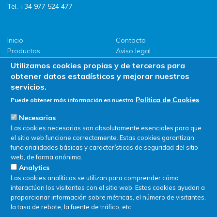
Tel. +34 977 524 477
Inicio
Contacto
Productos
Aviso legal
LLG
Política de privacidad
Utilizamos cookies propias y de terceros para
Promociones
Política de Cookies
obtener datos estadísticos y mejorar nuestros
ServiSAT
servicios.
Novedades
Política de Cookies
Puede obtener más información en nuestra
Buscar en tienda
Necesarias
Las cookies necesarias son absolutamente esenciales para que
el sitio web funcione correctamente. Estas cookies garantizan
funcionalidades básicas y características de seguridad del sitio
web, de forma anónima.
Analytics
Las cookies analíticas se utilizan para comprender cómo
interactúan los visitantes con el sitio web. Estas cookies ayudan a
proporcionar información sobre métricas, el número de visitantes,
la tasa de rebote, la fuente de tráfico, etc.