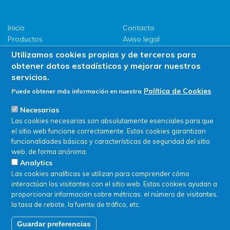
Inicio
Contacto
Productos
Aviso legal
LLG
Política de privacidad
Utilizamos cookies propias y de terceros para
Promociones
Política de Cookies
obtener datos estadísticos y mejorar nuestros
ServiSAT
servicios.
Novedades
Política de Cookies
Puede obtener más información en nuestra
Buscar en tienda
Necesarias
Las cookies necesarias son absolutamente esenciales para que
el sitio web funcione correctamente. Estas cookies garantizan
funcionalidades básicas y características de seguridad del sitio
web, de forma anónima.
Analytics
Las cookies analíticas se utilizan para comprender cómo
interactúan los visitantes con el sitio web. Estas cookies ayudan a
proporcionar información sobre métricas, el número de visitantes,
la tasa de rebote, la fuente de tráfico, etc.
Guardar preferencias