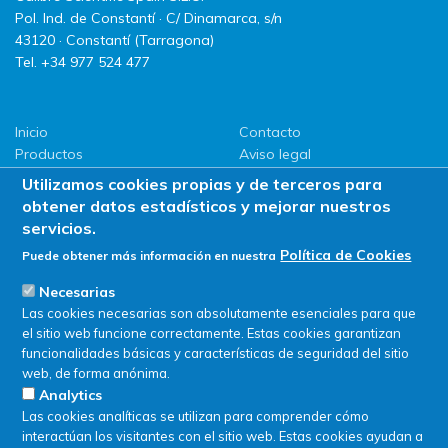
Pol. Ind. de Constantí · C/ Dinamarca, s/n
43120 · Constantí (Tarragona)
Tel. +34 977 524 477
Inicio
Contacto
Productos
Aviso legal
LLG
Política de privacidad
Utilizamos cookies propias y de terceros para
Promociones
Política de Cookies
obtener datos estadísticos y mejorar nuestros
ServiSAT
servicios.
Novedades
Política de Cookies
Puede obtener más información en nuestra
Buscar en tienda
Necesarias
Las cookies necesarias son absolutamente esenciales para que
el sitio web funcione correctamente. Estas cookies garantizan
funcionalidades básicas y características de seguridad del sitio
web, de forma anónima.
Analytics
Las cookies analíticas se utilizan para comprender cómo
interactúan los visitantes con el sitio web. Estas cookies ayudan a