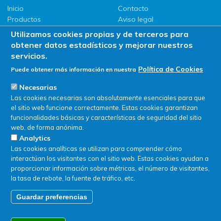
Inicio
Contacto
Productos
Aviso legal
LLG
Política de privacidad
Utilizamos cookies propias y de terceros para
Promociones
Política de Cookies
obtener datos estadísticos y mejorar nuestros
ServiSAT
servicios.
Novedades
Política de Cookies
Puede obtener más información en nuestra
Buscar en tienda
Necesarias
Las cookies necesarias son absolutamente esenciales para que
el sitio web funcione correctamente. Estas cookies garantizan
funcionalidades básicas y características de seguridad del sitio
web, de forma anónima.
Analytics
Las cookies analíticas se utilizan para comprender cómo
interactúan los visitantes con el sitio web. Estas cookies ayudan a
proporcionar información sobre métricas, el número de visitantes,
la tasa de rebote, la fuente de tráfico, etc.
Guardar preferencias
© SERVIQUIMIA S.L.U. - Todos los derechos reservados