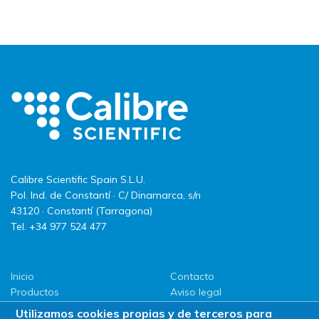
Calibre Scientific Spain S.L.U.
Pol. Ind. de Constantí · C/ Dinamarca, s/n
43120 · Constantí (Tarragona)
Tel. +34 977 524 477
Inicio
Contacto
Productos
Aviso legal
LLG
Política de privacidad
Utilizamos cookies propias y de terceros para