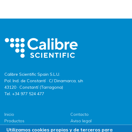
Calibre Scientific Spain S.L.U.
Pol. Ind. de Constantí · C/ Dinamarca, s/n
43120 · Constantí (Tarragona)
Tel. +34 977 524 477
Inicio
Contacto
Productos
Aviso legal
LLG
Política de privacidad
Utilizamos cookies propias y de terceros para