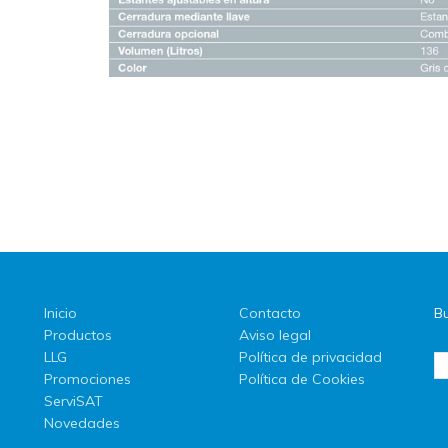
Inicio
Contacto
Bu
Productos
Aviso legal
LLG
Política de privacidad
Promociones
Política de Cookies
ServiSAT
Novedades