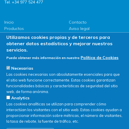
Tel. +34 977 524 477
Inicio
Contacto
Productos
Aviso legal
LLG
Política de privacidad
Utilizamos cookies propias y de terceros para
Promociones
Política de Cookies
obtener datos estadísticos y mejorar nuestros
ServiSAT
servicios.
Novedades
Política de Cookies
Puede obtener más información en nuestra
Buscar en tienda
Necesarias
Las cookies necesarias son absolutamente esenciales para que
el sitio web funcione correctamente. Estas cookies garantizan
funcionalidades básicas y características de seguridad del sitio
web, de forma anónima.
Analytics
Las cookies analíticas se utilizan para comprender cómo
interactúan los visitantes con el sitio web. Estas cookies ayudan a
proporcionar información sobre métricas, el número de visitantes,
la tasa de rebote, la fuente de tráfico, etc.