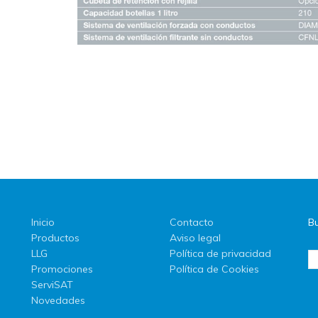
Inicio
Contacto
Bu
Productos
Aviso legal
LLG
Política de privacidad
Promociones
Política de Cookies
ServiSAT
Novedades