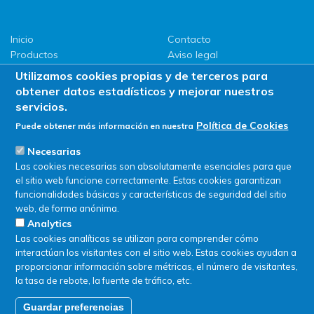
Inicio
Contacto
Productos
Aviso legal
LLG
Política de privacidad
Utilizamos cookies propias y de terceros para
Promociones
Política de Cookies
obtener datos estadísticos y mejorar nuestros
ServiSAT
servicios.
Novedades
Política de Cookies
Puede obtener más información en nuestra
Buscar en tienda
Necesarias
Las cookies necesarias son absolutamente esenciales para que
el sitio web funcione correctamente. Estas cookies garantizan
funcionalidades básicas y características de seguridad del sitio
web, de forma anónima.
Analytics
Las cookies analíticas se utilizan para comprender cómo
interactúan los visitantes con el sitio web. Estas cookies ayudan a
proporcionar información sobre métricas, el número de visitantes,
la tasa de rebote, la fuente de tráfico, etc.
Guardar preferencias