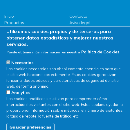
Inicio
Contacto
Productos
Aviso legal
LLG
Política de privacidad
Utilizamos cookies propias y de terceros para
Promociones
Política de Cookies
obtener datos estadísticos y mejorar nuestros
ServiSAT
servicios.
Novedades
Política de Cookies
Puede obtener más información en nuestra
Buscar en tienda
Necesarias
Las cookies necesarias son absolutamente esenciales para que
el sitio web funcione correctamente. Estas cookies garantizan
funcionalidades básicas y características de seguridad del sitio
web, de forma anónima.
Analytics
Las cookies analíticas se utilizan para comprender cómo
interactúan los visitantes con el sitio web. Estas cookies ayudan a
proporcionar información sobre métricas, el número de visitantes,
la tasa de rebote, la fuente de tráfico, etc.
Guardar preferencias