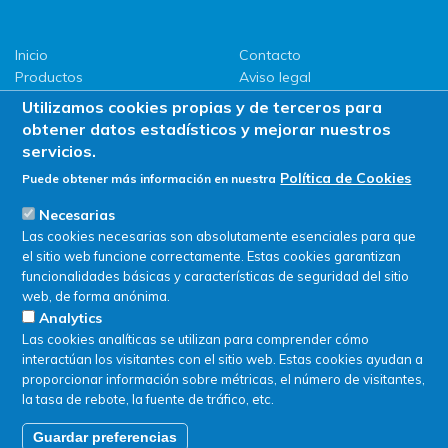
Inicio
Contacto
Productos
Aviso legal
LLG
Política de privacidad
Utilizamos cookies propias y de terceros para
Promociones
Política de Cookies
obtener datos estadísticos y mejorar nuestros
ServiSAT
servicios.
Novedades
Política de Cookies
Puede obtener más información en nuestra
Buscar en tienda
Necesarias
Las cookies necesarias son absolutamente esenciales para que
el sitio web funcione correctamente. Estas cookies garantizan
funcionalidades básicas y características de seguridad del sitio
web, de forma anónima.
Analytics
Las cookies analíticas se utilizan para comprender cómo
interactúan los visitantes con el sitio web. Estas cookies ayudan a
proporcionar información sobre métricas, el número de visitantes,
la tasa de rebote, la fuente de tráfico, etc.
Guardar preferencias