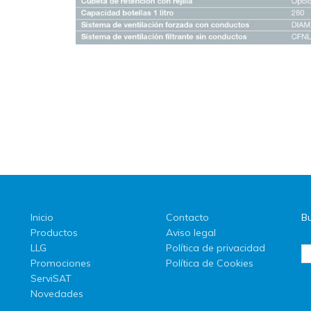
Inicio
Contacto
Bu
Productos
Aviso legal
LLG
Política de privacidad
Promociones
Política de Cookies
ServiSAT
Novedades