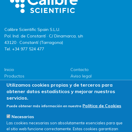
Calibre Scientific Spain S.L.U.
Pol. Ind. de Constantí · C/ Dinamarca, s/n
43120 · Constantí (Tarragona)
Tel. +34 977 524 477
Inicio
Contacto
Productos
Aviso legal
LLG
Política de privacidad
Utilizamos cookies propias y de terceros para
Promociones
Política de Cookies
obtener datos estadísticos y mejorar nuestros
ServiSAT
servicios.
Novedades
Política de Cookies
Puede obtener más información en nuestra
Buscar en tienda
Necesarias
Las cookies necesarias son absolutamente esenciales para que
el sitio web funcione correctamente. Estas cookies garantizan