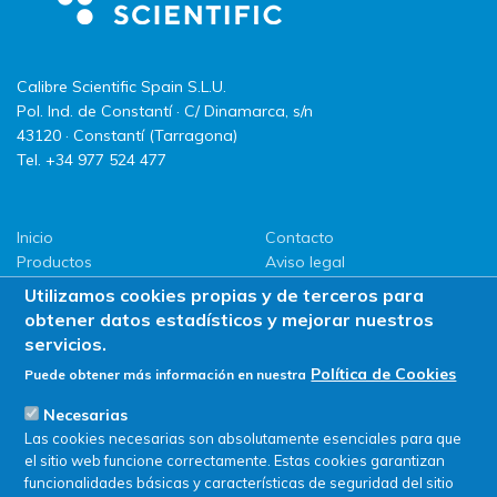
Calibre Scientific Spain S.L.U.
Pol. Ind. de Constantí · C/ Dinamarca, s/n
43120 · Constantí (Tarragona)
Tel. +34 977 524 477
Inicio
Contacto
Productos
Aviso legal
LLG
Política de privacidad
Utilizamos cookies propias y de terceros para
Promociones
Política de Cookies
obtener datos estadísticos y mejorar nuestros
ServiSAT
servicios.
Novedades
Política de Cookies
Puede obtener más información en nuestra
Buscar en tienda
Necesarias
Las cookies necesarias son absolutamente esenciales para que
el sitio web funcione correctamente. Estas cookies garantizan
funcionalidades básicas y características de seguridad del sitio