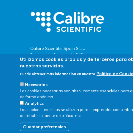
Calibre Scientific Spain S.L.U.
Pol. Ind. de Constantí · C/ Dinamarca,
Utilizamos cookies propias y de terceros para o
s/n
nuestros servicios.
43120 · Constantí (Tarragona)
Política de Cooki
Puede obtener más información en nuestra
Tel. +34 977 524 477
Necesarias
Las cookies necesarias son absolutamente esenciales para que
de forma anónima.
Analytics
Las cookies analíticas se utilizan para comprender cómo intera
de rebote, la fuente de tráfico, etc.
Guardar preferencias