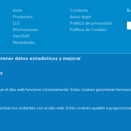
Inicio
Contacto
Bu
Productos
Aviso legal
LLG
Política de privacidad
Promociones
Política de Cookies
ServiSAT
Novedades
btener datos estadísticos y mejorar
es
 el sitio web funcione correctamente. Estas cookies garantizan funcional
ctúan los visitantes con el sitio web. Estas cookies ayudan a proporciona
© SERVIQUIMIA S.L.U. - Todos los derechos reservados