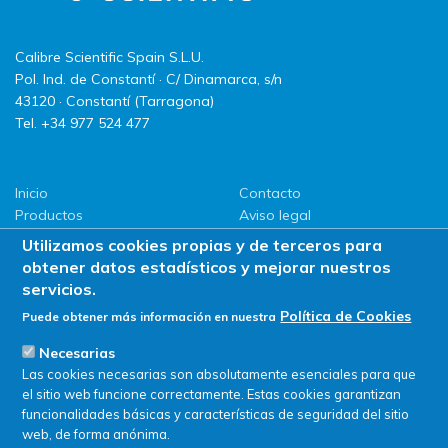
Calibre Scientific Spain S.L.U.
Pol. Ind. de Constantí · C/ Dinamarca, s/n
43120 · Constantí (Tarragona)
Tel. +34 977 524 477
Inicio
Contacto
Productos
Aviso legal
LLG
Política de privacidad
Utilizamos cookies propias y de terceros para
Promociones
Política de Cookies
obtener datos estadísticos y mejorar nuestros
ServiSAT
servicios.
Novedades
Política de Cookies
Puede obtener más información en nuestra
Buscar en tienda
Necesarias
Las cookies necesarias son absolutamente esenciales para que
el sitio web funcione correctamente. Estas cookies garantizan
funcionalidades básicas y características de seguridad del sitio
web, de forma anónima.