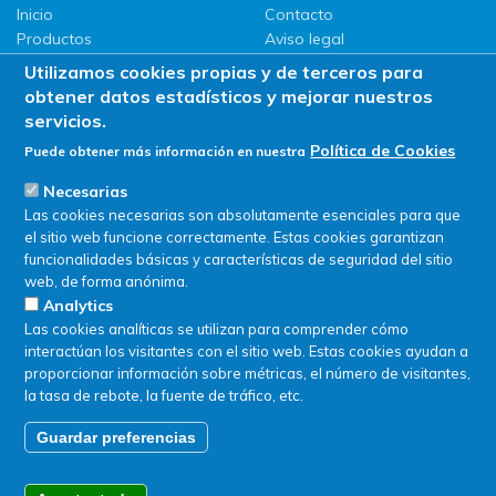
Inicio
Contacto
Productos
Aviso legal
LLG
Política de privacidad
Utilizamos cookies propias y de terceros para
Promociones
Política de Cookies
obtener datos estadísticos y mejorar nuestros
ServiSAT
servicios.
Novedades
Política de Cookies
Puede obtener más información en nuestra
Buscar en tienda
Necesarias
Las cookies necesarias son absolutamente esenciales para que
el sitio web funcione correctamente. Estas cookies garantizan
funcionalidades básicas y características de seguridad del sitio
web, de forma anónima.
Analytics
Las cookies analíticas se utilizan para comprender cómo
interactúan los visitantes con el sitio web. Estas cookies ayudan a
proporcionar información sobre métricas, el número de visitantes,
la tasa de rebote, la fuente de tráfico, etc.
Guardar preferencias
© SERVIQUIMIA S.L.U. - Todos los derechos reservados