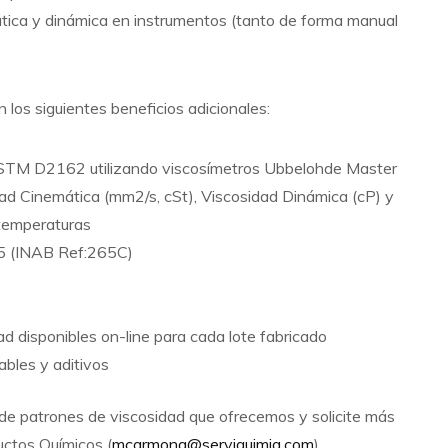
mática y dinámica en instrumentos (tanto de forma manual
los siguientes beneficios adicionales:
 ASTM D2162 utilizando viscosímetros Ubbelohde Master
dad Cinemática (mm2/s, cSt), Viscosidad Dinámica (cP) y
 temperaturas
5 (INAB Ref:265C)
dad disponibles on-line para cada lote fabricado
ables y aditivos
 de patrones de viscosidad que ofrecemos y solicite más
ctos Químicos (
mcarmona@serviquimia.com
).