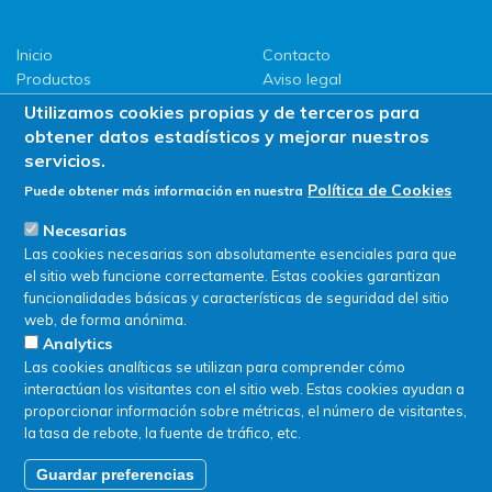
Inicio
Contacto
Productos
Aviso legal
LLG
Política de privacidad
Utilizamos cookies propias y de terceros para
Promociones
Política de Cookies
obtener datos estadísticos y mejorar nuestros
ServiSAT
servicios.
Novedades
Política de Cookies
Puede obtener más información en nuestra
Buscar en tienda
Necesarias
Las cookies necesarias son absolutamente esenciales para que
el sitio web funcione correctamente. Estas cookies garantizan
funcionalidades básicas y características de seguridad del sitio
web, de forma anónima.
Analytics
Las cookies analíticas se utilizan para comprender cómo
interactúan los visitantes con el sitio web. Estas cookies ayudan a
proporcionar información sobre métricas, el número de visitantes,
la tasa de rebote, la fuente de tráfico, etc.
Guardar preferencias