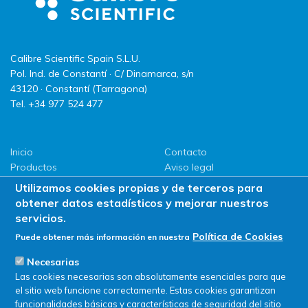
Calibre Scientific Spain S.L.U.
Pol. Ind. de Constantí · C/ Dinamarca, s/n
43120 · Constantí (Tarragona)
Tel. +34 977 524 477
Inicio
Contacto
Productos
Aviso legal
LLG
Política de privacidad
Utilizamos cookies propias y de terceros para
Promociones
Política de Cookies
obtener datos estadísticos y mejorar nuestros
ServiSAT
servicios.
Novedades
Política de Cookies
Puede obtener más información en nuestra
Buscar en tienda
Necesarias
Las cookies necesarias son absolutamente esenciales para que
el sitio web funcione correctamente. Estas cookies garantizan
funcionalidades básicas y características de seguridad del sitio