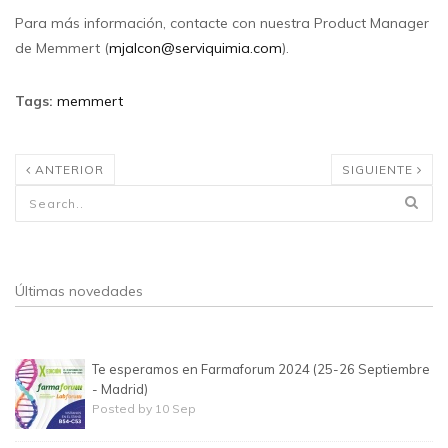
Para más información, contacte con nuestra Product Manager
de Memmert (
mjalcon@serviquimia.com
).
Tags
:
memmert
ANTERIOR
SIGUIENTE
Formulario de búsqueda
Últimas novedades
Te esperamos en Farmaforum 2024 (25-26 Septiembre
- Madrid)
Posted by 10 Sep