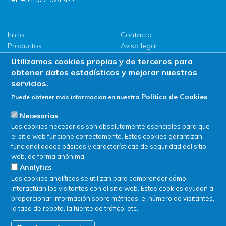
Inicio
Contacto
Productos
Aviso legal
LLG
Política de privacidad
Utilizamos cookies propias y de terceros para
Promociones
Política de Cookies
obtener datos estadísticos y mejorar nuestros
ServiSAT
servicios.
Novedades
Política de Cookies
Puede obtener más información en nuestra
Buscar en tienda
Necesarias
Las cookies necesarias son absolutamente esenciales para que
el sitio web funcione correctamente. Estas cookies garantizan
funcionalidades básicas y características de seguridad del sitio
web, de forma anónima.
Analytics
Las cookies analíticas se utilizan para comprender cómo
interactúan los visitantes con el sitio web. Estas cookies ayudan a
proporcionar información sobre métricas, el número de visitantes,
la tasa de rebote, la fuente de tráfico, etc.