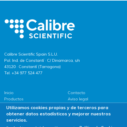
Calibre Scientific Spain S.L.U.
Pol. Ind. de Constantí · C/ Dinamarca, s/n
43120 · Constantí (Tarragona)
Tel. +34 977 524 477
Inicio
Contacto
Productos
Aviso legal
LLG
Política de privacidad
Utilizamos cookies propias y de terceros para
Promociones
Política de Cookies
obtener datos estadísticos y mejorar nuestros
ServiSAT
servicios.
Novedades