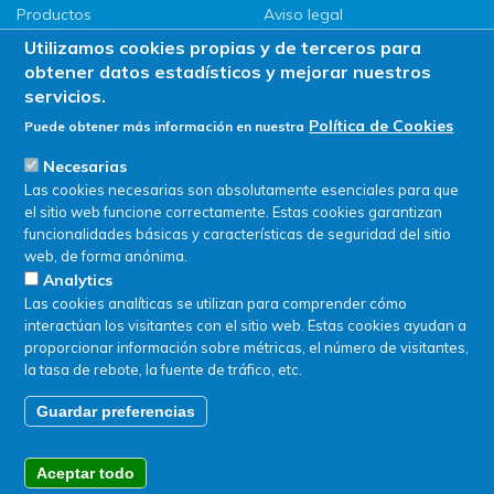
Productos
Aviso legal
LLG
Política de privacidad
Utilizamos cookies propias y de terceros para
Promociones
Política de Cookies
obtener datos estadísticos y mejorar nuestros
ServiSAT
servicios.
Novedades
Política de Cookies
Puede obtener más información en nuestra
Buscar en tienda
Necesarias
Las cookies necesarias son absolutamente esenciales para que
el sitio web funcione correctamente. Estas cookies garantizan
funcionalidades básicas y características de seguridad del sitio
web, de forma anónima.
Analytics
Las cookies analíticas se utilizan para comprender cómo
interactúan los visitantes con el sitio web. Estas cookies ayudan a
proporcionar información sobre métricas, el número de visitantes,
la tasa de rebote, la fuente de tráfico, etc.
Guardar preferencias
© SERVIQUIMIA S.L.U. - Todos los derechos reservados
Aceptar todo