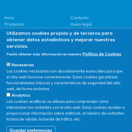
Inicio
Contacto
Productos
Aviso legal
LLG
Política de privacidad
Utilizamos cookies propias y de terceros para
Promociones
Política de Cookies
obtener datos estadísticos y mejorar nuestros
ServiSAT
servicios.
Novedades
Política de Cookies
Puede obtener más información en nuestra
Buscar en tienda
Necesarias
Las cookies necesarias son absolutamente esenciales para que
el sitio web funcione correctamente. Estas cookies garantizan
funcionalidades básicas y características de seguridad del sitio
web, de forma anónima.
Analytics
Las cookies analíticas se utilizan para comprender cómo
interactúan los visitantes con el sitio web. Estas cookies ayudan a
proporcionar información sobre métricas, el número de visitantes,
la tasa de rebote, la fuente de tráfico, etc.
Guardar preferencias