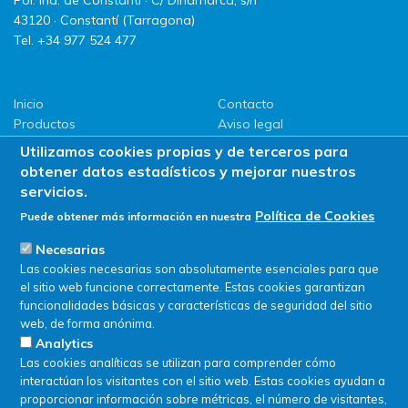
Pol. Ind. de Constantí · C/ Dinamarca, s/n
43120 · Constantí (Tarragona)
Tel. +34 977 524 477
Inicio
Contacto
Productos
Aviso legal
LLG
Política de privacidad
Utilizamos cookies propias y de terceros para
Promociones
Política de Cookies
obtener datos estadísticos y mejorar nuestros
ServiSAT
servicios.
Novedades
Política de Cookies
Puede obtener más información en nuestra
Buscar en tienda
Necesarias
Las cookies necesarias son absolutamente esenciales para que
el sitio web funcione correctamente. Estas cookies garantizan
funcionalidades básicas y características de seguridad del sitio
web, de forma anónima.
Analytics
Las cookies analíticas se utilizan para comprender cómo
interactúan los visitantes con el sitio web. Estas cookies ayudan a
proporcionar información sobre métricas, el número de visitantes,