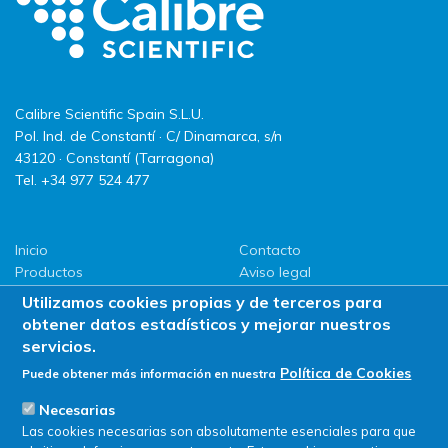
Calibre Scientific Spain S.L.U.
Pol. Ind. de Constantí · C/ Dinamarca, s/n
43120 · Constantí (Tarragona)
Tel. +34 977 524 477
Inicio
Contacto
Productos
Aviso legal
LLG
Política de privacidad
Utilizamos cookies propias y de terceros para
Promociones
Política de Cookies
obtener datos estadísticos y mejorar nuestros
ServiSAT
servicios.
Novedades
Política de Cookies
Puede obtener más información en nuestra
Buscar en tienda
Necesarias
Las cookies necesarias son absolutamente esenciales para que